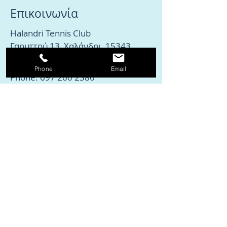
Επικοινωνία
Halandri Tennis Club
Γαρυττού 13, Χαλάνδρι, 15343
Email:
kaplani83@yahoo.gr
Phone
Email
Phone:
697 260 2380
210 600 7830